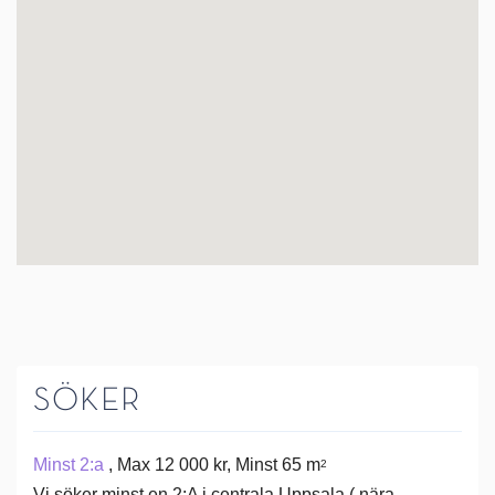
SÖKER
Minst 2:a
, Max 12 000 kr, Minst 65 m
2
Vi söker minst en 2:A i centrala Uppsala ( nära