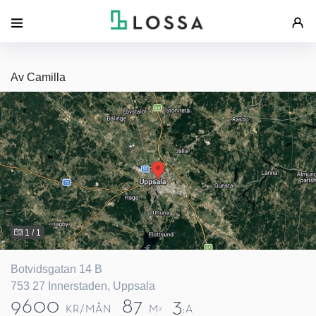
Av Camilla
1 / 1
Botvidsgatan 14 B
753 27 Innerstaden, Uppsala
9600
87
3
KR/MÅN
M
:A
2