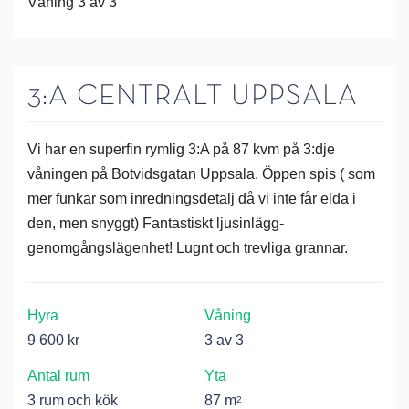
Våning 3 av 3
3:A CENTRALT UPPSALA
Vi har en superfin rymlig 3:A på 87 kvm på 3:dje
våningen på Botvidsgatan Uppsala. Öppen spis ( som
mer funkar som inredningsdetalj då vi inte får elda i
den, men snyggt) Fantastiskt ljusinlägg-
genomgångslägenhet! Lugnt och trevliga grannar.
Hyra
Våning
9 600 kr
3 av 3
Antal rum
Yta
3 rum och kök
87 m
2