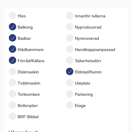
Hiss
Innanför tullarna
Balkong
Nyproducerad
Badkar
Nyrenoverad
Klädkammare
Handikappsanpassad
Förråd/Källare
Säkerhetsdörr
Diskmaskin
Eldstad/Kamin
Tvättmaskin
Uteplats
Torktumlare
Parkering
Bottenplan
Etage
BRF Bildad