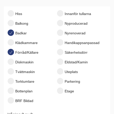
Hiss
Innanför tullarna
Balkong
Nyproducerad
Badkar
Nyrenoverad
Klädkammare
Handikappsanpassad
Förråd/Källare
Säkerhetsdörr
Diskmaskin
Eldstad/Kamin
Tvättmaskin
Uteplats
Torktumlare
Parkering
Bottenplan
Etage
BRF Bildad