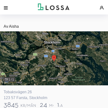
Av Aisha
1 / 1
Tobaksvägen 26
123 57 Farsta, Stockholm
3845
24
1
KR/MÅN
M
:A
2