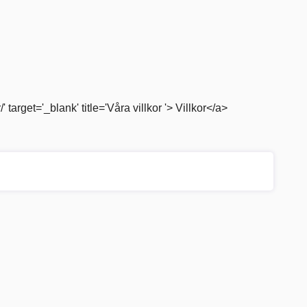
Jag har läst och godkänner <a href='/villkor/' target='_blank' title='Våra villkor '> Villkor</a>